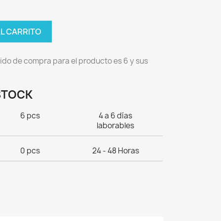
AL CARRITO
ido de compra para el producto es 6 y sus
STOCK
6 pcs
4 a 6 días
laborables
0 pcs
24 - 48 Horas