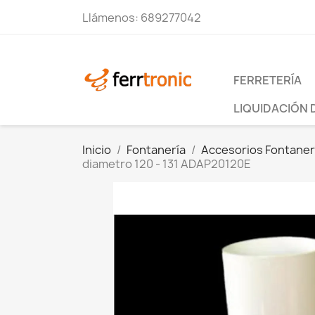
Llámenos:
689277042
FERRETERÍA
LIQUIDACIÓN 
Inicio
Fontanería
Accesorios Fontaner
diametro 120 - 131 ADAP20120E