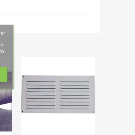
rar
s
n.
to.