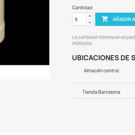
Cantidad

AÑADIR 
La cantidad mínima en el ped
múltiplos.
UBICACIONES DE 
Almacén central
Tienda Barcelona