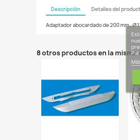
Descripción
Detalles del produc
Adaptador abocardado de 200 mm., Ø 12
Est
nue
pre
8 otros productos en la misma 
Par
Más