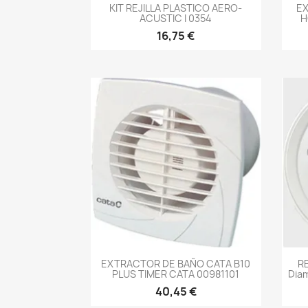
-->
KIT REJILLA PLASTICO AERO-
EX
ACUSTIC I 0354
H
16,75 €
-->
EXTRACTOR DE BAÑO CATA B10
R
PLUS TIMER CATA 00981101
Dia
40,45 €