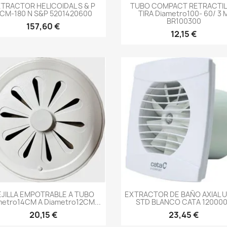
-->
-->
TRACTOR HELICOIDAL S & P
TUBO COMPACT RETRACTIL
CM-180 N S&P 5201420600
TIRA Diametro100- 60/ 3 
BR100300
157,60 €
12,15 €
-->
-->
EJILLA EMPOTRABLE A TUBO
EXTRACTOR DE BAÑO AXIAL U
metro14CM A Diametro12CM...
STD BLANCO CATA 12000
20,15 €
23,45 €