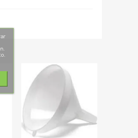
rar
s
n.
to.