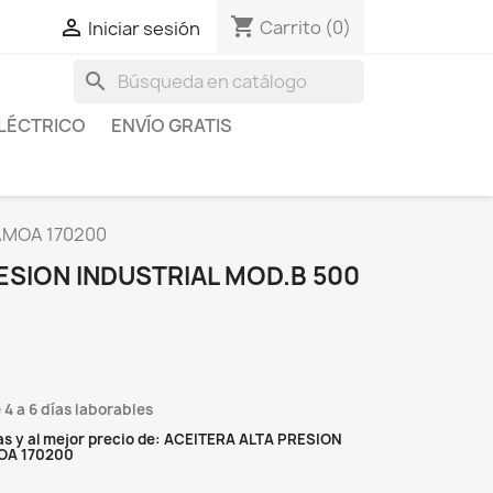
shopping_cart

Carrito
(0)
Iniciar sesión
search
LÉCTRICO
ENVÍO GRATIS
AMOA 170200
ESION INDUSTRIAL MOD.B 500
 4 a 6 días laborables
s y al mejor precio de: ACEITERA ALTA PRESION
OA 170200