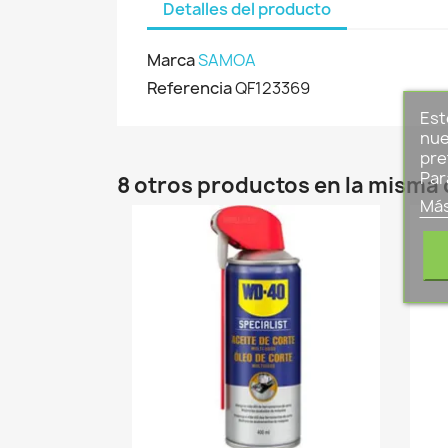
Detalles del producto
Marca
SAMOA
Referencia
QF123369
Est
nue
pre
Par
8 otros productos en la misma 
Más