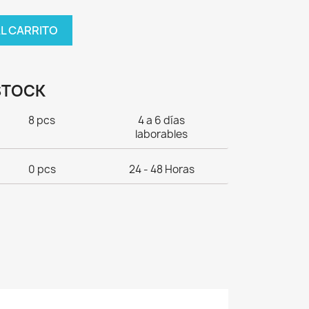
AL CARRITO
STOCK
8 pcs
4 a 6 días
laborables
0 pcs
24 - 48 Horas