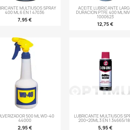
-->
-->
BRICANTE MULTIUSOS SPRAY
ACEITE LUBRICANTE LAR
400 ML 6 EN 1 47036
DURACION PTFE 400 ML NI
1000623
7,95 €
12,75 €
-->
-->
LVERIZADOR 500 ML WD-40
LUBRICANTE MULTIUSOS SP
44000
200+20ML 3 EN 1 34665/18
2,95 €
5,95 €