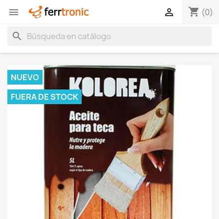
shopping_cart


(0)
search
NUEVO
FUERA DE STOCK