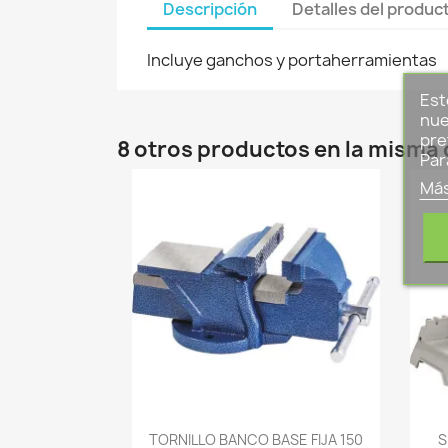
Descripción
Detalles del produc
Incluye ganchos y portaherramientas
Est
nue
pre
8 otros productos en la misma 
Par
Más
-->
TORNILLO BANCO BASE FIJA 150
S