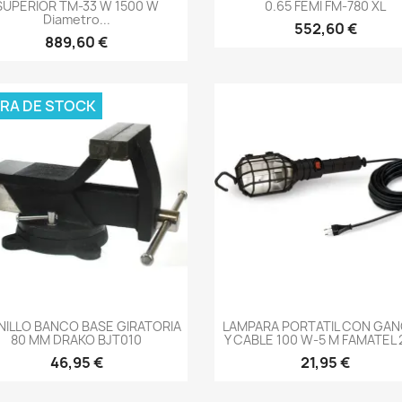
SUPERIOR TM-33 W 1500 W
0.65 FEMI FM-780 XL
Diametro...
552,60 €
889,60 €
RA DE STOCK
-->
-->
NILLO BANCO BASE GIRATORIA
LAMPARA PORTATIL CON GA
80 MM DRAKO BJT010
Y CABLE 100 W-5 M FAMATEL 
46,95 €
21,95 €