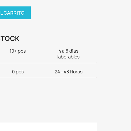
AL CARRITO
STOCK
10+ pcs
4 a 6 días
laborables
0 pcs
24 - 48 Horas