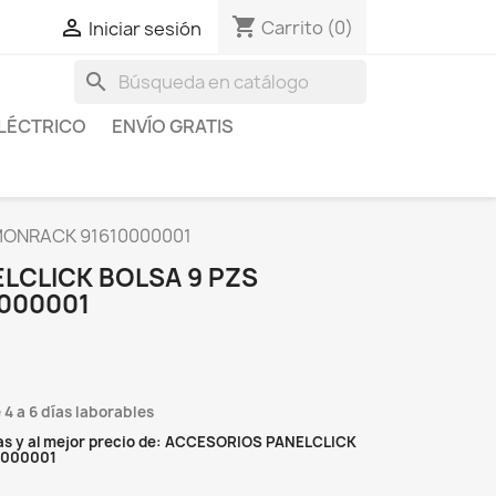
shopping_cart

Carrito
(0)
Iniciar sesión
search
LÉCTRICO
ENVÍO GRATIS
MONRACK 91610000001
LCLICK BOLSA 9 PZS
000001
 4 a 6 días laborables
as y al mejor precio de: ACCESORIOS PANELCLICK
0000001