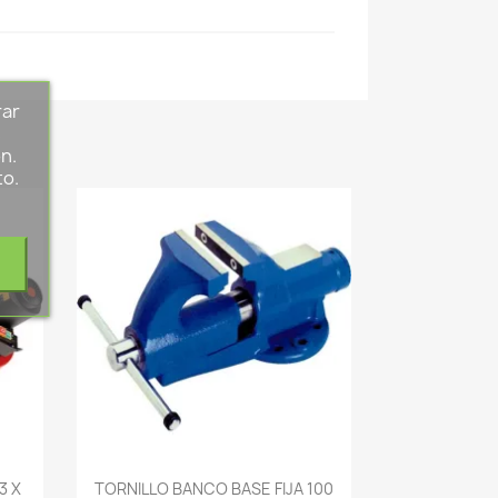
rar
s
n.
to.
-->
3 X
TORNILLO BANCO BASE FIJA 100