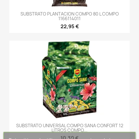
SUBSTRATO PLANTACION COMPO 80 L COMPO
1166114011
22,95 €
SUBSTRATO UNIVERSAL COMPO SANA CONFORT 12
LITROS COMPO...
10,30 €